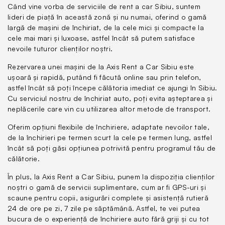
Când vine vorba de serviciile de rent a car Sibiu, suntem
lideri de piață în această zonă și nu numai, oferind o gamă
largă de mașini de închiriat, de la cele mici și compacte la
cele mai mari și luxoase, astfel încât să putem satisface
nevoile tuturor clienților noștri.
Rezervarea unei mașini de la Axis Rent a Car Sibiu este
ușoară și rapidă, putând fi făcută online sau prin telefon,
astfel încât să poți începe călătoria imediat ce ajungi în Sibiu.
Cu serviciul nostru de închiriat auto, poți evita așteptarea și
neplăcerile care vin cu utilizarea altor metode de transport.
Oferim opțiuni flexibile de închiriere, adaptate nevoilor tale,
de la închirieri pe termen scurt la cele pe termen lung, astfel
încât să poți găsi opțiunea potrivită pentru programul tău de
călătorie.
În plus, la Axis Rent a Car Sibiu, punem la dispoziția clienților
noștri o gamă de servicii suplimentare, cum ar fi GPS-uri și
scaune pentru copii, asigurări complete și asistență rutieră
24 de ore pe zi, 7 zile pe săptămână. Astfel, te vei putea
bucura de o experiență de închiriere auto fără griji și cu tot