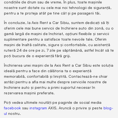
Nume utilizator
condițiile de drum sau de vreme. În plus, toate mașinile
noastre sunt dotate cu cele mai noi tehnologii de siguranță,
Numele utilizator este necesar pentru conectarea la
pentru a te proteja atât pe tine cât și pe pasagerii tăi.
contul dvs. În scopul verificării, vom trimite un cod
de confirmare la acest nume utilizator.
În concluzie, la Axis Rent a Car Sibiu, suntem dedicați să îți
oferim cele mai bune servicii de închiriere auto din zonă, cu o
email
gamă largă de mașini de închiriat, opțiuni flexibile și servicii
suplimentare pentru a satisface toate nevoile tale. Oferim
Axis ID
mașini de înaltă calitate, sigure și confortabile, cu asistență
Date personale
rutieră 24 de ore pe zi, 7 zile pe săptămână, astfel încât să te
poți bucura de o experiență fără griji.
prenume
Introduceți adresa dumneavoastră de e-mail sau
Închirierea unei mașini de la Axis Rent a Car Sibiu este soluția
numărul dumneavoastră de telefon mobil
ideală pentru a face din călătoria ta o experiență
Email
nume
memorabilă, confortabilă și liniștită. Contactează-ne chiar
astăzi pentru a afla mai multe despre serviciile noastre de
închiriere auto și pentru a primi suportul necesar în
parola
rezervarea mașinii preferate.
Conectare
Poți vedea ultimele noutăți pe paginile de social media
confirma
facebook
sau
instagram
AXIS. Aruncă o privire și peste
blog-
parola
ul
nostru.
Încă nu aveți un Axis ID?
Înregistrare