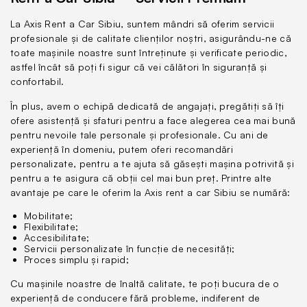
La Axis Rent a Car Sibiu, suntem mândri să oferim servicii
profesionale și de calitate clienților noștri, asigurându-ne că
toate mașinile noastre sunt întreținute și verificate periodic,
astfel încât să poți fi sigur că vei călători în siguranță și
confortabil.
În plus, avem o echipă dedicată de angajați, pregătiți să îți
ofere asistență și sfaturi pentru a face alegerea cea mai bună
pentru nevoile tale personale și profesionale. Cu ani de
experiență în domeniu, putem oferi recomandări
personalizate, pentru a te ajuta să găsești mașina potrivită și
pentru a te asigura că obții cel mai bun preț. Printre alte
avantaje pe care le oferim la Axis rent a car Sibiu se numără:
Mobilitate;
Flexibilitate;
Accesibilitate;
Servicii personalizate în funcție de necesități;
Axis ID
Proces simplu și rapid;
Cu mașinile noastre de înaltă calitate, te poți bucura de o
experiență de conducere fără probleme, indiferent de