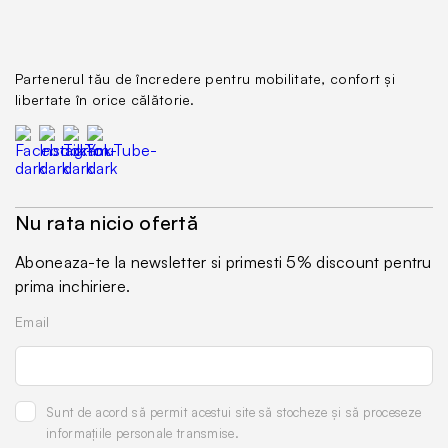
* Câmp obligatoriu
Sunt de acord cu termenele și condițiile
Informații juridice
Sunt de acord cu
Politica GDPR
Partenerul tău de încredere pentru mobilitate, confort și
libertate în orice călătorie.
Creaza contul
Nu rata nicio ofertă
Aveți un Axis ID?
Logare
Leave
Aboneaza-te la newsletter si primesti 5% discount pentru
Informații juridice
this
prima inchiriere.
field
blank
Email
Sunt de acord să permit acestui site să stocheze și să proceseze
informațiile personale transmise.