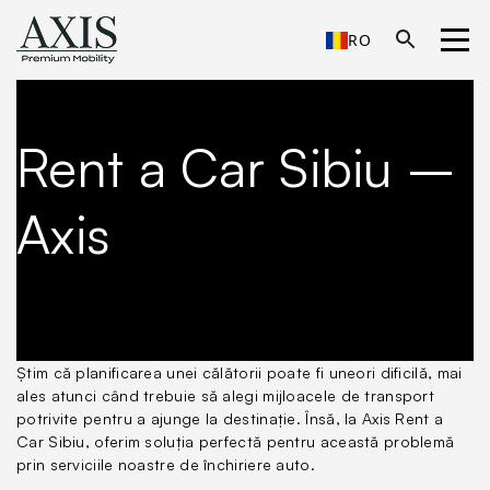
RO
Rent a Car Sibiu –
Axis
Știm că planificarea unei călătorii poate fi uneori dificilă, mai
ales atunci când trebuie să alegi mijloacele de transport
potrivite pentru a ajunge la destinație. Însă, la Axis Rent a
Car Sibiu, oferim soluția perfectă pentru această problemă
prin serviciile noastre de închiriere auto.